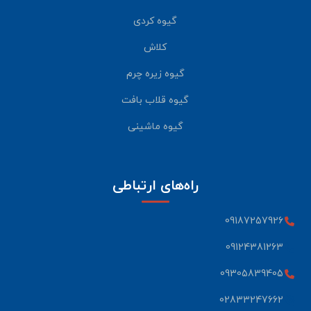
گیوه کردی
کلاش
گیوه زیره چرم
گیوه قلاب بافت
گیوه ماشینی
راه‌های ارتباطی
09187257926
09124381263
09305839405
02833247662