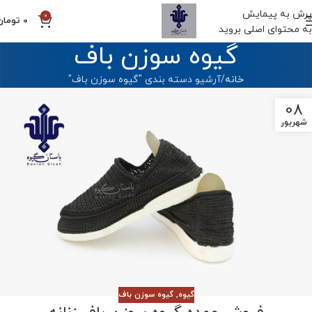
پرش به پیمایش
0
0
تومان
به محتوای اصلی بروید
گیوه سوزن باف
خانه
آرشیو دسته بندی "گیوه سوزن باف"
08
شهریور
گیوه
,
گیوه سوزن باف