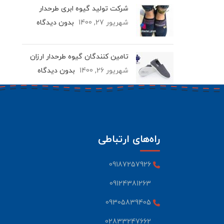
شرکت تولید گیوه ابری طرحدار
شهریور 27, 1400
بدون دیدگاه
تامین کنندگان گیوه طرحدار ارزان
شهریور 26, 1400
بدون دیدگاه
راه‌های ارتباطی
09187257926
09124381263
09305839405
02833247662