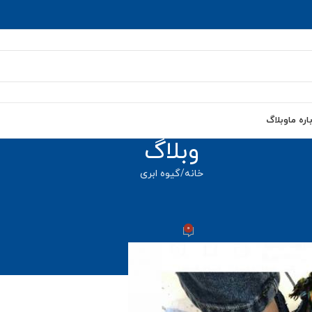
اره ما
وبلاگ
وبلاگ
خانه
گیوه ابری
گیوه ابری
گیوه ابری طرحدار
0
adm
روشن شهریور 27, 1400