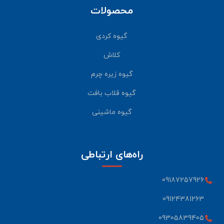
محصولات
گیوه کردی
کلاش
گیوه زیره چرم
گیوه قلاب بافت
گیوه ماشینی
راه‌های ارتباطی
09187257926
09124381263
09305839405