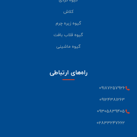
گیوه کردی
کلاش
گیوه زیره چرم
گیوه قلاب بافت
گیوه ماشینی
راه‌های ارتباطی
09187257926
09124381263
09305839405
02833247662